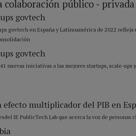
a colaboración público - privada
tups govtech
tups govtech en España y Latinoamérica de 2022
refleja
onsolidación
tups govtech
41 nuevas iniciativas
a las mejores startups, scale-ups 
 efecto multiplicador del PIB en Es
del IE PublicTech Lab que acerca la voz de personas cla
bia