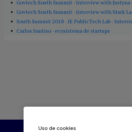
Govtech South Summit - Interview with Justyna
Govtech South Summit - Interview with Mark La
South Summit 2018 - IE PublicTech Lab - Intervi
Carlos Santiso - ecosistema de startups
Uso de cookies