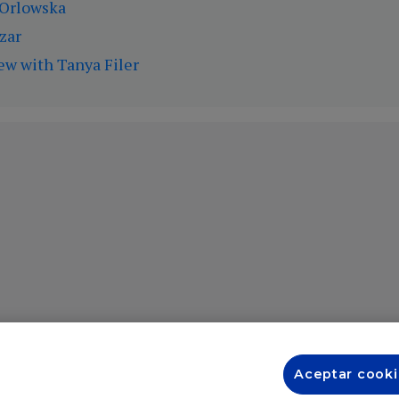
 Orlowska
zar
ew with Tanya Filer
Aceptar cooki